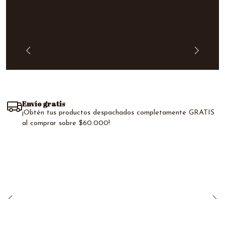
Envío gratis
¡Obtén tus productos despachados completamente GRATIS
al comprar sobre $60.000!
"Eres más fuerte de lo que piensas
y más valiente de lo que imaginas"
Leer más