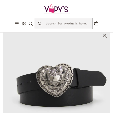
Bienvenidos a Vapy's, despachos gratis sobre $60.000
Home
Liquidavapys
Cinturón hebilla corazón