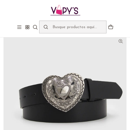
Bienvenidos a Vapy's, despachos gratis sobre $60.000
Inicio
Liquidavapys
Cinturón hebilla corazón