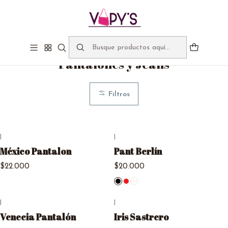
Bienvenidos a Vapy's, despachos gratis sobre $60.000
Inicio
Catálogo
Pantalones y Jeans
Pantalones y Jeans
Filtros
|
|
México Pantalon
Pant Berlín
$22.000
$20.000
|
|
Venecia Pantalón
Iris Sastrero