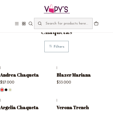
Bienvenidos a Vapy's, despachos gratis sobre $60.000
Home
Catálogo
Chaquetas
Chaquetas
Filters
|
|
Andrea Chaqueta
Blazer Mariana
$27.000
$33.000
|
|
Argelia Chaqueta
Verona Trench