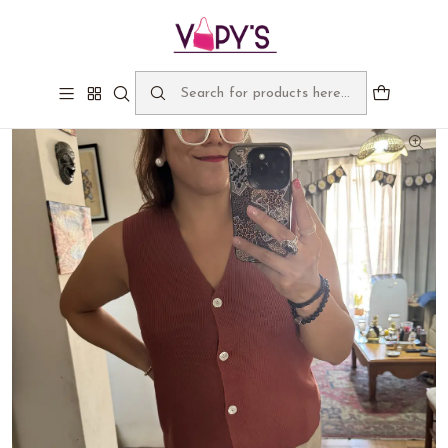
Bienvenidos a Vapy's, despachos gratis sobre $60.000
Home
Catálogo
Tejidos y Sweater
Mila Gillette