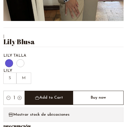
|
Lily Blusa
LILY TALLA
LILY
S
M
Add to Cart
Buy now
Quantity
Mostrar stock de ubicaciones