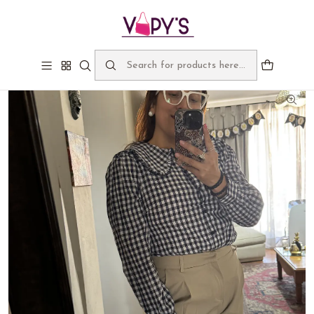
Bienvenidos a Vapy's, despachos gratis sobre $60.000
Home
Catálogo
Poleras y Blusas
Blusas
Lily Blusa