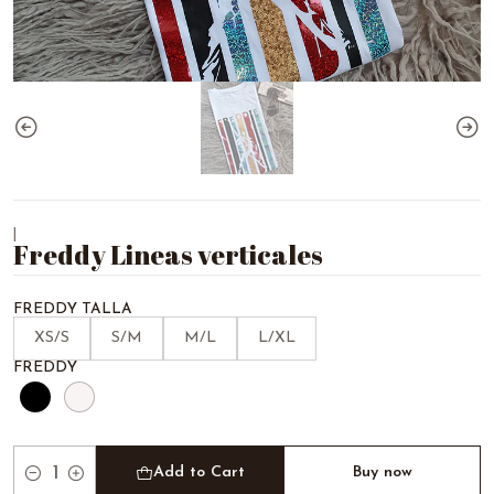
|
Freddy Lineas verticales
FREDDY TALLA
XS/S
S/M
M/L
L/XL
FREDDY
Add to Cart
Buy now
Quantity