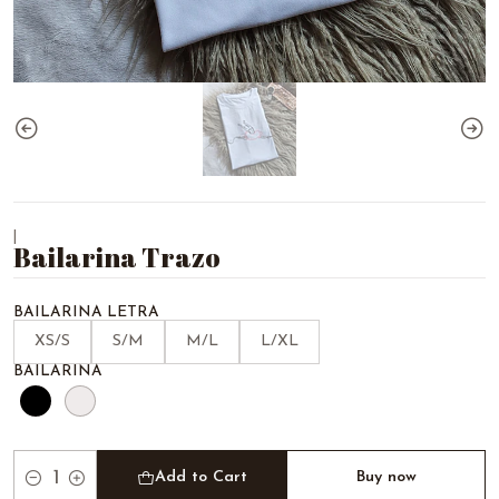
|
Bailarina Trazo
BAILARINA LETRA
XS/S
S/M
M/L
L/XL
BAILARINA
Add to Cart
Buy now
Quantity