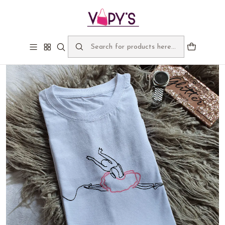
Bienvenidos a Vapy's, despachos gratis sobre $60.000
Home
Band T-shirt - I love Rock
Bailarina Trazo