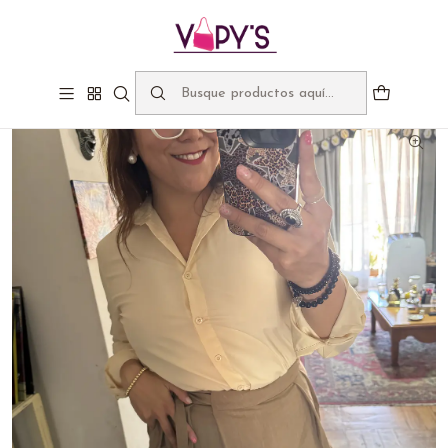
Bienvenidos a Vapy's, despachos gratis sobre $60.000
Inicio
Catálogo
Poleras y Blusas
Blusas
Blusa Eloisa