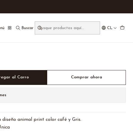
nú
Buscar
CL
regar al Carro
Comprar ahora
nes
diseño animal print color café y Gris.
Unica