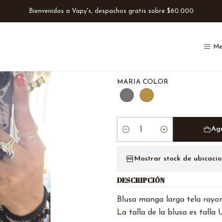
Inicio
Catálogo
Poleras y Blusas
Blusas
Maria Blusa
Bienvenidos a Vapy's, despachos gratis sobre $60.000
|
Me
Maria Blusa
MARIA COLOR
Ag
Cantidad
Mostrar stock de ubicacio
DESCRIPCIÓN
Blusa manga larga tela rayon 
La talla de la blusa es talla 