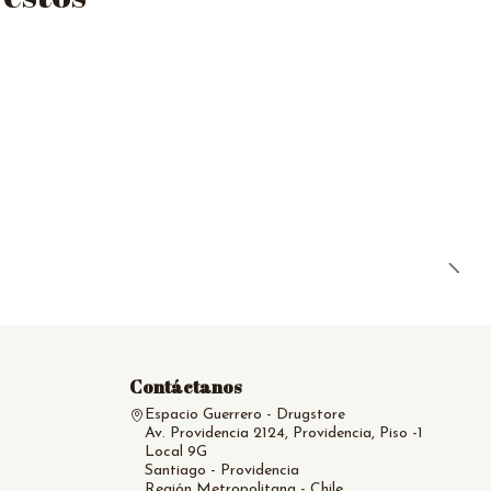
|
B
$
Contáctanos
Espacio Guerrero - Drugstore
Av. Providencia 2124, Providencia, Piso -1
Local 9G
Santiago - Providencia
Región Metropolitana - Chile